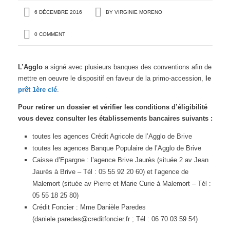
6 DÉCEMBRE 2016
BY
VIRGINIE MORENO
0 COMMENT
L’Agglo
a signé avec plusieurs banques des conventions afin de
mettre en oeuvre le dispositif en faveur de la primo-accession,
le
prêt 1ère clé
.
Pour retirer un dossier et vérifier les conditions d’éligibilité
vous devez consulter les établissements bancaires suivants :
toutes les agences Crédit Agricole de l’Agglo de Brive
toutes les agences Banque Populaire de l’Agglo de Brive
Caisse d’Epargne : l’agence Brive Jaurès (située 2 av Jean
Jaurès à Brive – Tél : 05 55 92 20 60) et l’agence de
Malemort (située av Pierre et Marie Curie à Malemort – Tél :
05 55 18 25 80)
Crédit Foncier : Mme Danièle Paredes
(daniele.paredes@creditfoncier.fr ; Tél : 06 70 03 59 54)