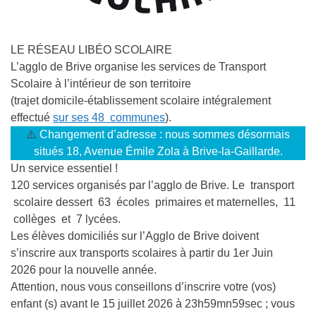
LE RÉSEAU LIBÉO SCOLAIRE
L’agglo de Brive organise les services de
Transport
Scolaire
à l’intérieur de son territoire
(trajet domicile-établissement scolaire intégralement
effectué
sur ses 48 communes
).
⚠️
Changement d’adresse : nous sommes désormais
situés 18, Avenue Émile Zola à Brive-la-Gaillarde.
Un service essentiel !
120 services organisés
par l’agglo de Brive.
Le transport
scolaire dessert
63 écoles primaires et maternelles, 11
collèges et 7 lycées
.
Les élèves domiciliés sur l’Agglo de Brive doivent
s’inscrire aux transports scolaires
à partir du 1er Juin
2026
pour la nouvelle année.
Attention, nous vous conseillons d’inscrire votre (vos)
enfant (s) avant le 15 juillet 2026 à 23h59mn59sec ; vous