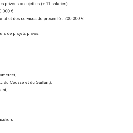
 privées assujetties (+ 11 salariés)
50 000 €
anat et des services de proximité : 200 000 €
s de projets privés.
ommercet,
ac du Causse et du Saillant),
ent,
iculiers