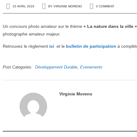
15 AVRIL 2019
BY
VIRGINIE MORENO
0 COMMENT
Un concours photo amateur sur le thème
« La nature dans la ville 
photographe amateur majeur.
Retrouvez le règlement
ici
et le
bulletin de participation
à complét
Post Categories
Développement Durable
Evenements
Virginie Moreno