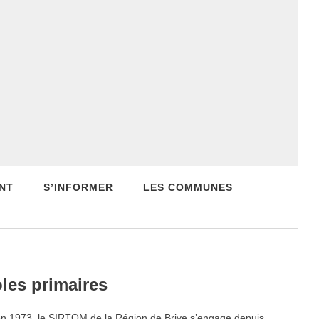
NT
S’INFORMER
LES COMMUNES
les primaires
é en 1973, le SIRTOM de la Région de Brive s’engage depuis