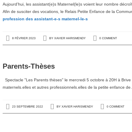
Aujourd’hui, les assistant(e)s Maternel(le)s voient leur nombre décroîtr
Afin de susciter des vocations, le Relais Petite Enfance de la Com
profession des assistant-e-s maternel-le-s
8 FÉVRIER 2023
BY
XAVIER HARISMENDY
0 COMMENT
Parents-Thèses
Spectacle "Les Parents thèses" le mercredi 5 octobre à 20H à Brive 
maternels.elles et autres professionnels.elles de la petite enfance 
23 SEPTEMBRE 2022
BY
XAVIER HARISMENDY
0 COMMENT