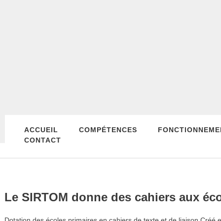
ACCUEIL
COMPÉTENCES
FONCTIONNEME
CONTACT
Le SIRTOM donne des cahiers aux éco
Dotation des écoles primaires en cahiers de texte et de liaison Cré