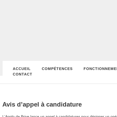
ACCUEIL
COMPÉTENCES
FONCTIONNEME
CONTACT
Avis d’appel à candidature
L'Agglo de Brive lance un appel à candidatures pour désigner un opéra