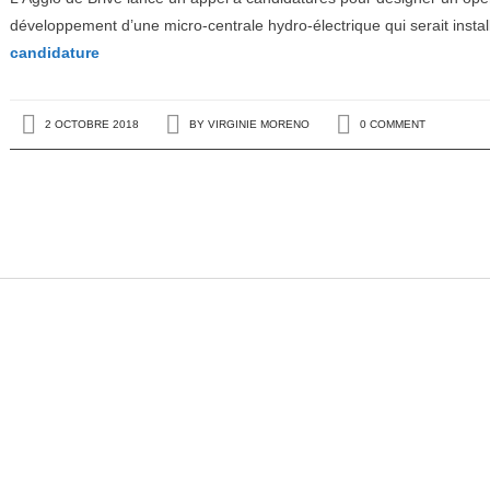
développement d’une micro-centrale hydro-électrique qui serait insta
candidature
2 OCTOBRE 2018
BY
VIRGINIE MORENO
0 COMMENT