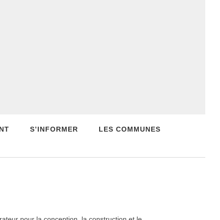
NT
S’INFORMER
LES COMMUNES
teur pour la conception, la construction et le