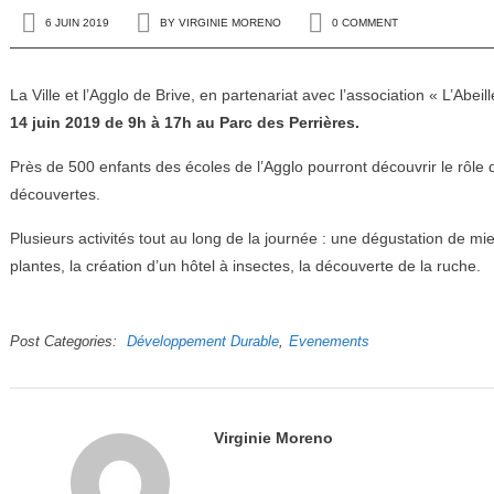
6 JUIN 2019
BY
VIRGINIE MORENO
0 COMMENT
La Ville et l’Agglo de Brive, en partenariat avec l’association « L’Abei
14 juin 2019 de 9h à 17h au Parc des Perrières.
Près de 500 enfants des écoles de l’Agglo pourront découvrir le rôle de
découvertes.
Plusieurs activités tout au long de la journée : une dégustation de mie
plantes, la création d’un hôtel à insectes, la découverte de la ruche.
Post Categories
Développement Durable
Evenements
Virginie Moreno