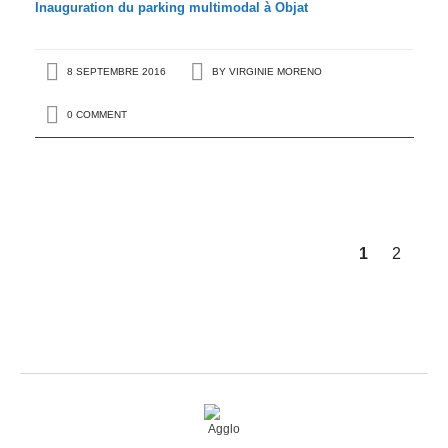
Inauguration du parking multimodal à Objat
8 SEPTEMBRE 2016
BY
VIRGINIE MORENO
0 COMMENT
1
2