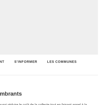
NT
S’INFORMER
LES COMMUNES
ombrants
si réduire le coût de la collecte tout en faisant appel à la